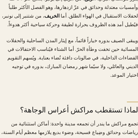
وأمسيات معتدلة وحدائق في عزّ ازدهارها، وهو الفصل الأكثر طلباً
لحفلات الاستقبال في الهواء الطلق. أما
الخريف
، من شتنبر إلى نونبر،
فيُطيل أمد هذه الظروف بحرارة لطيفة وحركة سياحية أكثر هدوءاً.
ويبقى الصيف بدوره خياراً قائماً، مع إيثار المدن الساحلية والحفلات
المسائية حين تخفت وطأة الحرّ. أما الشتاء فيُناسب الاحتفالات في
الفضاءات الداخلية، في صالونات دافئة تُضاء بعناية. ويُسهم التقويم
الديني والعائلي، ولا سيّما شهر رمضان المبارك، بدوره في توجيه
اختيار الموعد.
لماذا تستقطب مراكش أعراس الوجاهة؟
تجمع مراكش ما يندر أن تجمعه مدينة واحدة: أماكن استثنائية من
رياضات وحدائق وضِياع فسيحة، وضوء بديع يلازمها معظم أيام السنة،