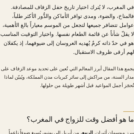
في المغرب، لا يُترك اختيار تاريخ حفل الزفاف للمصادفة.
فالمناخ، والضوء، ومدى توافر الأماكن والدُّور الأكثر طلباً،
عوامل تتضافر جميعها لتجعل من الموسم معياراً بالغ الأهمية،
لا يقلّ شأناً عن قائمة الطعام نفسها. واختيار التوقيت المناسب
هو في حدّ ذاته كرمٌ يُهديه العروسان إلى ضيوفهما، إذ يكفلان
لهم أرقى ظروف الاستقبال.
يجمع هذا المقال أبرز المعالم التي تُعين على تحديد موعد الزفاف على
مدار السنة، من مراكش إلى سائر كبريات مدن المملكة، ويُبيّن لماذا
تُحجَز أجمل المواعيد قبل أشهر طويلة من حلولها.
ما هو أفضل وقت للزواج في المغرب؟
يبرز موسمان أثيران.
الربيع
، من أبريل إلى يونيو، يُسبغ ضوءاً ناعماً