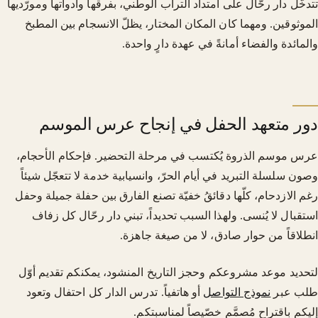
تتدخّل دار رحّال على امتداد التراب الوطني، بفرقها وأدواتها ومورّديها
الموثوقين. ومهما كان المكان المختار، يظلّ الانسجام بين المطبخ
والمائدة والفضاء أمانةً في عهدة دارٍ واحدة.
دور متعهد الحفل في إنجاح عرس الموسم
عرس موسم الذروة يُكتسب في مرحلة التحضير. فإحكام الأحجام،
وصون سلسلة التبريد في أيام الحرّ، وانسيابية خدمة لا تتعجّل شيئاً
رغم الازدحام، كلّها دقائقُ خفيّة تصنع الفارق بين حفلة جميلة وحفل
استقبال لا يُنسى. ولهذا السبب تحديداً، تبني دار رحّال كل زفاف
انطلاقاً من حوار صادق، لا من صيغة جاهزة.
لتحديد موعد مشروعكم وحجز التاريخ المنشود، يمكنكم تقديم أوّل
طلب عبر
نموذج التواصل
أو هاتفياً. تدرس الدار كل احتفال وتعود
إليكم باقتراح مُصمَّم خصّيصاً لمناسبتكم.