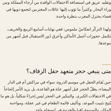
وتقليد عريق في استضافة الاحتفالات الوافدة من أرجاء المملكة ومن
وراء البحار. وكثيراً ما تؤوب إليها عائلات المغتربين لتجمع ذويها في
فضاء يختزل المغرب بنظرة واحدة.
ولهذا التركّز انعكاسٌ ملموس: ففي نهايات أسابيع الربيع والخريف،
تكتمل حجوزات أجمل الأماكن وأعرق دُور الاستقبال قبل أشهر من
موعدها.
متى ينبغي حجز متعهد حفل الزفاف؟
حين يُقام الحفل في موسم الذروة، سواء في مراكش أم في الدار
البيضاء، يظلّ الحجز قبل أشهر عدّة هو القاعدة، بل يزيد الأمر إلحاحاً
في الاحتفالات الكبرى. والتبكير في الحجز ليس إجراءً شكلياً، بل هو ما
يُتيح تثبيت الموعد، وتأليف قائمة الطعام في غير عجلة، ومواءمة
المكان والسينوغرافيا والخدمة في انسجام واحد.