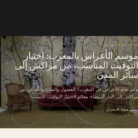
زفاف
·
حِرفة
موسم الأعراس بالمغرب: اختيار
التوقيت المناسب، من مراكش إلى
سائر المدن
متى تُقام الأعراس في المغرب؟ الفصول والمناخ والأماكن، من
مراكش إلى الدار البيضاء: معالم لاختيار التوقيت الأنسب.
بقلم
هيئة التحرير
4 يونيو 2026
2 دقائق قراءة
دار رحّال