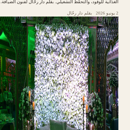
الغذائية للوفود، والتحفّظ التشغيلي. بقلم دار رحّال لفنون الضيافة.
2 يونيو 2026
·
بقلم دار رحّال