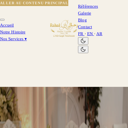
ALLER AU CONTENU PRINCIPAL
Références
Galerie
Blog
Accueil
Contact
Notre Histoire
FR
·
EN
·
AR
Nos Services
▾