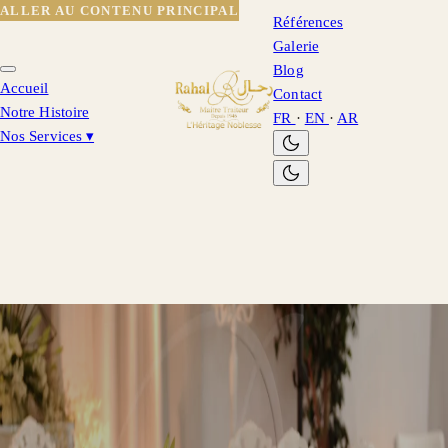
ALLER AU CONTENU PRINCIPAL
Références
Galerie
Blog
Accueil
Contact
Notre Histoire
FR
·
EN
·
AR
Nos Services
▾