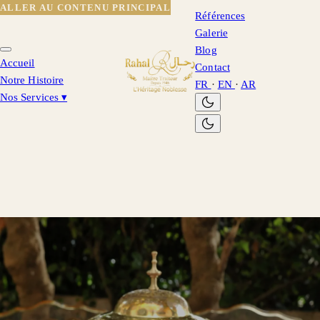
ALLER AU CONTENU PRINCIPAL
Références
Galerie
Blog
Accueil
Contact
Notre Histoire
FR
·
EN
·
AR
Nos Services
▾